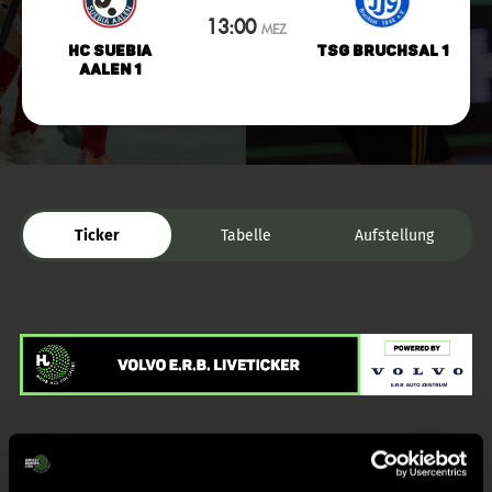
13:00
MEZ
HC Suebia
TSG Bruchsal 1
Aalen 1
Ticker
Tabelle
Aufstellung
Liveticker