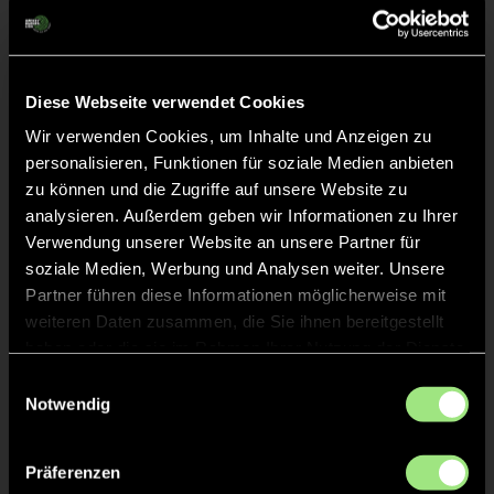
Frederick
J.
15
Maxim
E.
1
Diese Webseite verwendet Cookies
TW
Wir verwenden Cookies, um Inhalte und Anzeigen zu
Andrew Louis
C.
personalisieren, Funktionen für soziale Medien anbieten
9
zu können und die Zugriffe auf unsere Website zu
analysieren. Außerdem geben wir Informationen zu Ihrer
Verwendung unserer Website an unsere Partner für
soziale Medien, Werbung und Analysen weiter. Unsere
Partner führen diese Informationen möglicherweise mit
Staff
weiteren Daten zusammen, die Sie ihnen bereitgestellt
haben oder die sie im Rahmen Ihrer Nutzung der Dienste
Claudius Thilo
BRAMBACH
gesammelt haben.
Einwilligungsauswahl
Notwendig
Präferenzen