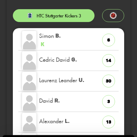
HTC Stuttgarter Kickers 3
Simon
B.
6
K
Cedric David
G.
14
Laurenz Leander
U.
30
David
R.
3
Alexander
L.
13