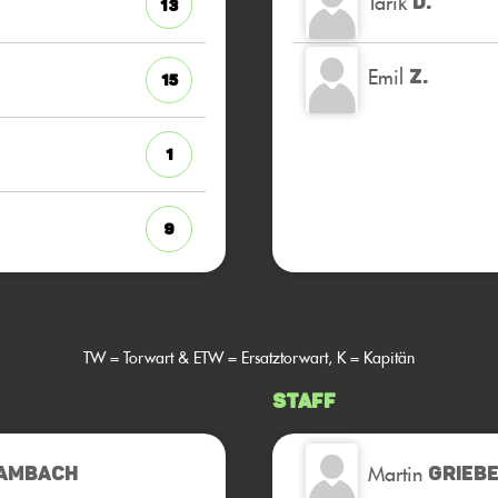
Tarik
D.
13
Emil
Z.
15
1
9
TW = Torwart & ETW = Ersatztorwart, K = Kapitän
Staff
Martin
AMBACH
GRIEB