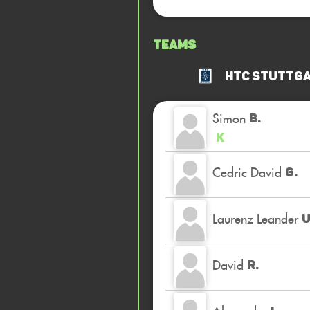
Teams
HTC Stuttga
Simon
B.
K
Cedric David
G.
Laurenz Leander
U
David
R.