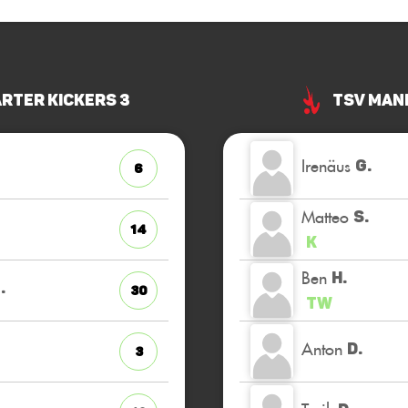
rter Kickers 3
TSV Man
Irenäus
G.
6
Matteo
S.
14
K
Ben
H.
.
30
TW
Anton
D.
3