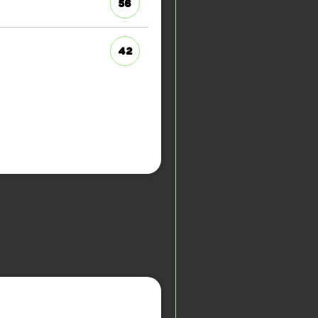
56
42
E