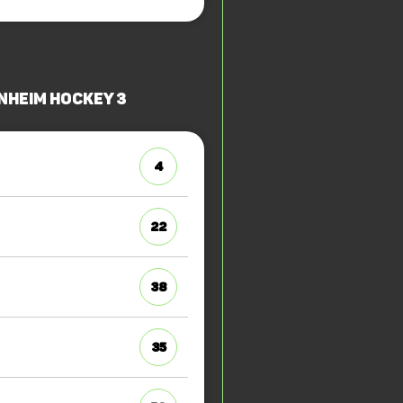
nheim Hockey 3
4
22
38
35