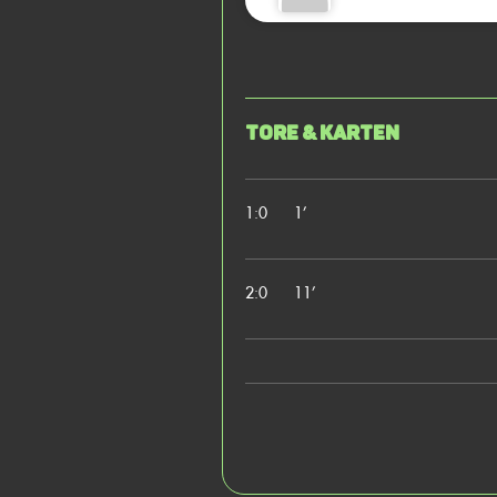
Tore & Karten
1:0
1’
2:0
11’