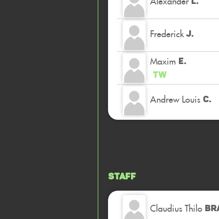
Alexander
L.
Frederick
J.
Maxim
E.
TW
Andrew Louis
C.
Staff
Claudius Thilo
BR