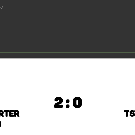
EZ
2 : 0
rter
TS
3