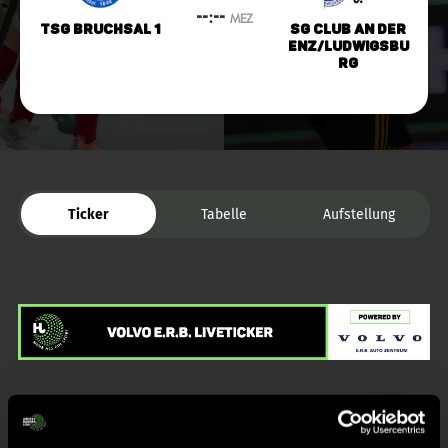
--:--
MEZ
TSG Bruchsal 1
SG Club an der
Enz/Ludwigsbu
rg
Ticker
Tabelle
Aufstellung
Liveticker