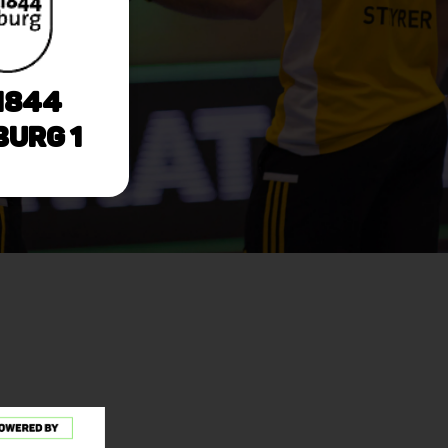
1844
burg 1