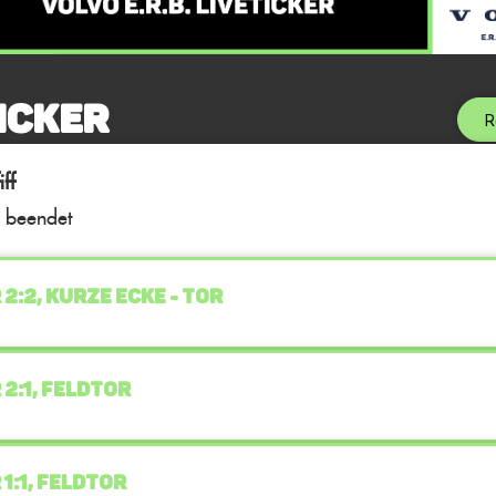
icker
R
ff
l beendet
 2:2, KURZE ECKE - TOR
 2:1, FELDTOR
 1:1, FELDTOR