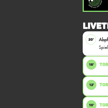
Livet
Abpfi
20'
Spie
TOR
16'
TOR
12'
TOR
10'