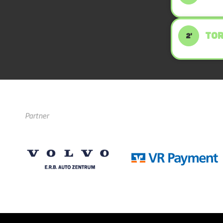
TOR
2'
Partner