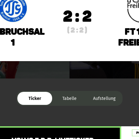
2 : 2
( 2 : 2 )
 Bruchsal
FT 
1
Frei
Ticker
Tabelle
Aufstellung