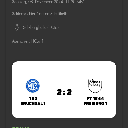
Sonntag, 08. Dezember 2024, 11:30 MEZ
Schiedsrichter:
Carsten Schultheiß
Sulzberghalle (HCLa)
Ausrichter:
HCLa 1
2 : 2
TSG
FT 1844
Bruchsal 1
Freiburg 1