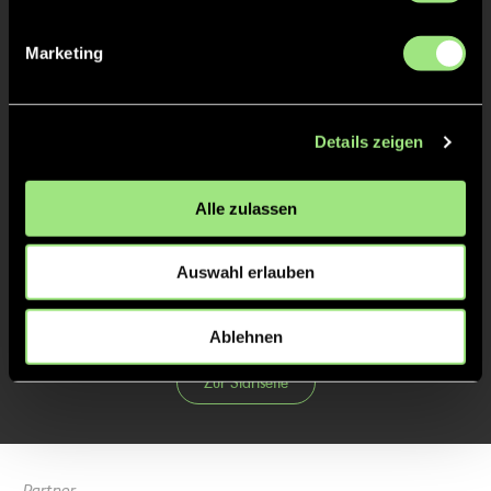
2:1
12’
Marketing
2:2
16’
2/4
Details zeigen
3/4
4/4
Alle zulassen
Auswahl erlauben
Ablehnen
Zur Startseite
Partner