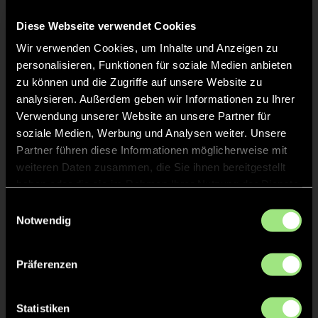
Diese Webseite verwendet Cookies
Wir verwenden Cookies, um Inhalte und Anzeigen zu
personalisieren, Funktionen für soziale Medien anbieten
Staff
zu können und die Zugriffe auf unsere Website zu
analysieren. Außerdem geben wir Informationen zu Ihrer
Tom
KING
Verwendung unserer Website an unsere Partner für
soziale Medien, Werbung und Analysen weiter. Unsere
Partner führen diese Informationen möglicherweise mit
weiteren Daten zusammen, die Sie ihnen bereitgestellt
haben oder die sie im Rahmen Ihrer Nutzung der Dienste
TW = Torwart & ETW = Ersatztorwart, K = Kapitän
gesammelt haben.
Einwilligungsauswahl
Notwendig
Tore & Karten
Präferenzen
1/4
0:1
2’
Statistiken
1:1
10’