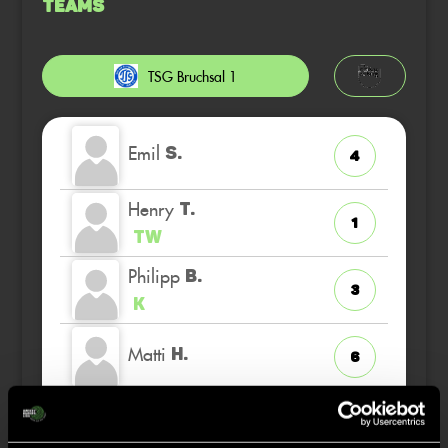
Teams
TSG Bruchsal 1
Emil
S.
4
Henry
T.
1
TW
Philipp
B.
3
K
Matti
H.
6
Fynn
T.
2