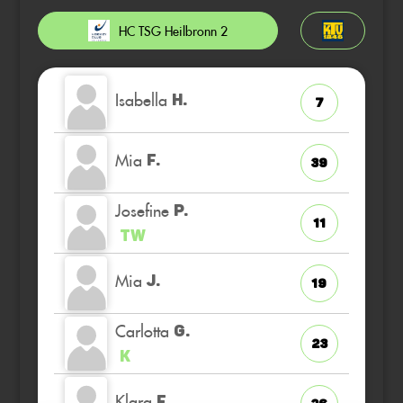
HC TSG Heilbronn 2
Isabella
H.
7
Mia
F.
39
Josefine
P.
11
TW
Mia
J.
19
Carlotta
G.
23
K
Klara
F.