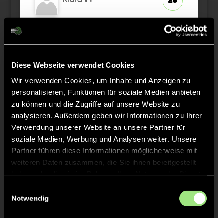
26
Asmin
S.
6
Anna
M.
Diese Webseite verwendet Cookies
33
Wir verwenden Cookies, um Inhalte und Anzeigen zu
personalisieren, Funktionen für soziale Medien anbieten
Mina
M.
27
zu können und die Zugriffe auf unsere Website zu
analysieren. Außerdem geben wir Informationen zu Ihrer
Verwendung unserer Website an unsere Partner für
soziale Medien, Werbung und Analysen weiter. Unsere
Partner führen diese Informationen möglicherweise mit
Staff
weiteren Daten zusammen, die Sie ihnen bereitgestellt
haben oder die sie im Rahmen Ihrer Nutzung der Dienste
Anna
gesammelt haben.
NEUGEBAUER
Einwilligungsauswahl
Notwendig