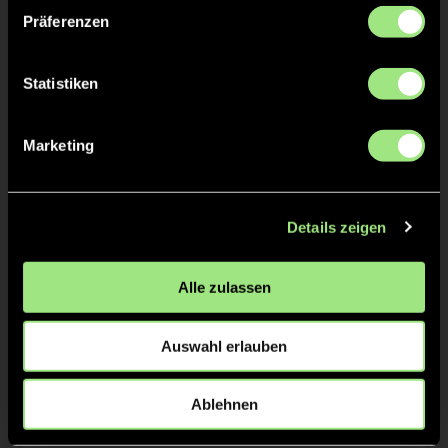
Christoph
FRANZ
Präferenzen
Statistiken
TW = Torwart & ETW = Ersatztorwart, K = Kapitän
Marketing
Tore & Karten
1/4
Details zeigen
2/4
Alle zulassen
3/4
Auswahl erlauben
4/4
Ablehnen