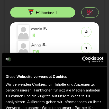
HC Konstanz 1
Marie
F.
2
K
Anna
S.
1
TW
Clara
Z.
37
Diese Webseite verwendet Cookies
Ida
M.
22
Wir verwenden Cookies, um Inhalte und Anzeigen zu
personalisieren, Funktionen für soziale Medien anbieten
Paula
F.
zu können und die Zugriffe auf unsere Website zu
8
analysieren. Außerdem geben wir Informationen zu Ihrer
Verwendung unserer Website an unsere Partner für