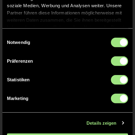
Marie
N.
soziale Medien, Werbung und Analysen weiter. Unsere
11
Partner führen diese Informationen möglicherweise mit
weiteren Daten zusammen, die Sie ihnen bereitgestellt
haben oder die sie im Rahmen Ihrer Nutzung der Dienste
gesammelt haben.
Einwilligungsauswahl
Staff
Notwendig
Lara
FINK
Präferenzen
Statistiken
TW = Torwart & ETW = Ersatztorwart, K = Kapitän
Marketing
Details zeigen