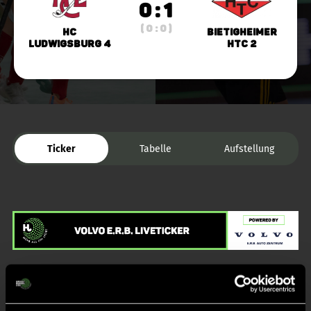
0 : 1
( 0 : 0 )
HC
Bietigheimer
Ludwigsburg 4
HTC 2
Ticker
Tabelle
Aufstellung
Liveticker