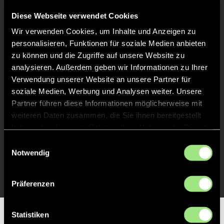
Abpfiff
20'
Diese Webseite verwendet Cookies
Spiel beendet
Wir verwenden Cookies, um Inhalte und Anzeigen zu
personalisieren, Funktionen für soziale Medien anbieten
zu können und die Zugriffe auf unsere Website zu
TOR 0:1, FELDTOR
19'
analysieren. Außerdem geben wir Informationen zu Ihrer
Verwendung unserer Website an unsere Partner für
soziale Medien, Werbung und Analysen weiter. Unsere
ANPFIFF 2. Halbzeit
10'
Partner führen diese Informationen möglicherweise mit
weiteren Daten zusammen, die Sie ihnen bereitgestellt
ABPFIFF 1. Halbzeit
10'
haben oder die sie im Rahmen Ihrer Nutzung der Dienste
gesammelt haben.
Einwilligungsauswahl
Notwendig
ANPFIFF 1. Halbzeit
1'
Präferenzen
Statistiken
Partner