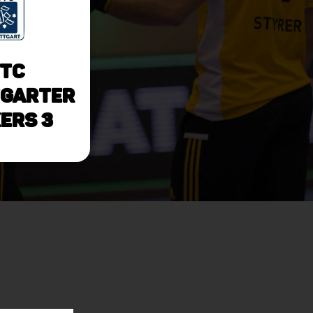
TC
garter
ers 3