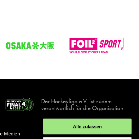
Der Hockeyliga e.V. ist zudem
verantwortlich für die Organisation
und Durchführung der Final4
Events, der deutschen Hockey-
Alle zulassen
Meisterschaften.
le Medien