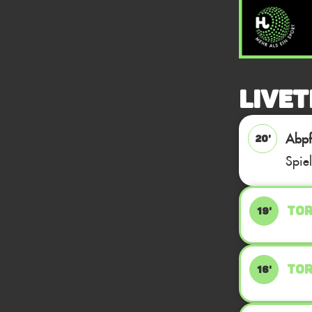
Livet
Abpfi
20'
Spie
TOR
19'
TOR
16'