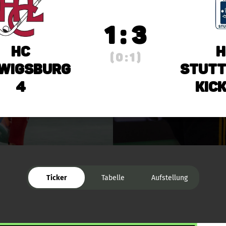
1 : 3
HC
H
( 0 : 1 )
wigsburg
Stutt
4
Kick
Ticker
Tabelle
Aufstellung