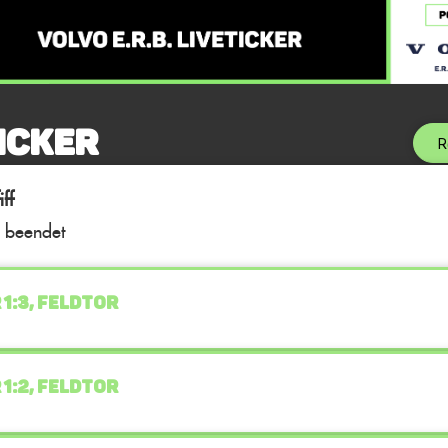
icker
R
ff
l beendet
 1:3, FELDTOR
 1:2, FELDTOR