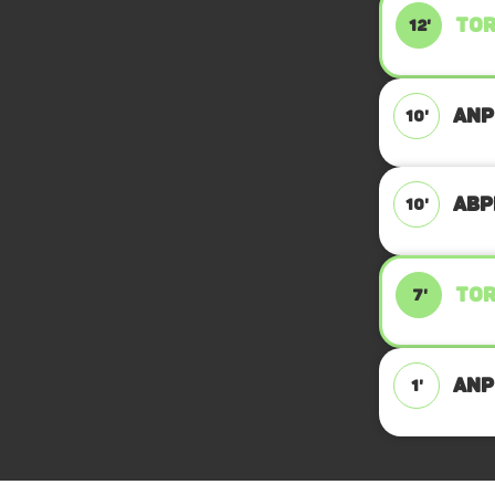
TOR
12'
ANP
10'
ABPF
10'
TOR
7'
ANPF
1'