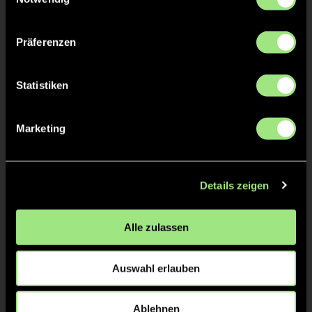
Präferenzen
TW = Torwart & ETW = Ersatztorwart, K = Kapitän
Statistiken
Tore & Karten
1/4
Marketing
0:1
7’
2/4
Details zeigen
0:2
12’
Alle zulassen
1:2
16’
1:3
19’
Auswahl erlauben
3/4
Ablehnen