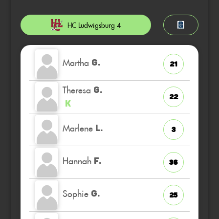
HC Ludwigsburg 4
Martha
G.
21
Theresa
G.
22
K
Marlene
L.
3
Hannah
F.
36
Sophie
G.
25