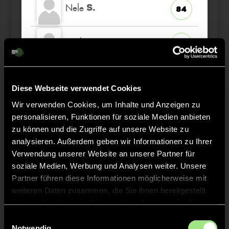
Nele
S.
84
Emilia
G.
18
Sofia
A.
15
TW
Diese Webseite verwendet Cookies
Wir verwenden Cookies, um Inhalte und Anzeigen zu
personalisieren, Funktionen für soziale Medien anbieten
zu können und die Zugriffe auf unsere Website zu
Staff
analysieren. Außerdem geben wir Informationen zu Ihrer
Verwendung unserer Website an unsere Partner für
soziale Medien, Werbung und Analysen weiter. Unsere
Pia
KNECHT
Partner führen diese Informationen möglicherweise mit
weiteren Daten zusammen, die Sie ihnen bereitgestellt
haben oder die sie im Rahmen Ihrer Nutzung der Dienste
Frank
GRAZE
gesammelt haben.
Einwilligungsauswahl
Notwendig