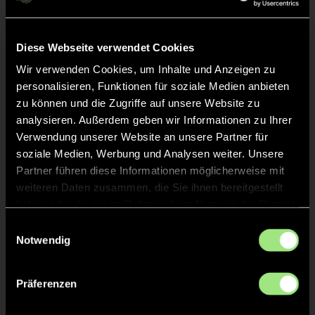
Abpfiff
20'
Spiel beendet
Diese Webseite verwendet Cookies
Wir verwenden Cookies, um Inhalte und Anzeigen zu
TOR 2:0, FELDTOR
12'
personalisieren, Funktionen für soziale Medien anbieten
zu können und die Zugriffe auf unsere Website zu
analysieren. Außerdem geben wir Informationen zu Ihrer
ANPFIFF 2. Halbzeit
10'
Verwendung unserer Website an unsere Partner für
soziale Medien, Werbung und Analysen weiter. Unsere
Partner führen diese Informationen möglicherweise mit
ABPFIFF 1. Halbzeit
1'
weiteren Daten zusammen, die Sie ihnen bereitgestellt
haben oder die sie im Rahmen Ihrer Nutzung der Dienste
gesammelt haben.
Einwilligungsauswahl
TOR 1:0, FELDTOR
1'
Notwendig
ANPFIFF 1. Halbzeit
1'
Präferenzen