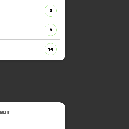
3
8
14
ARDT