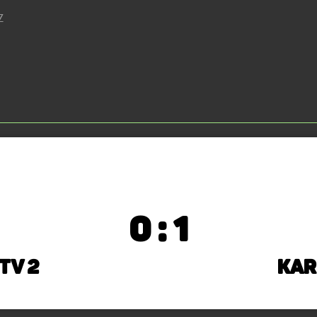
Z
0 : 1
TV 2
Kar