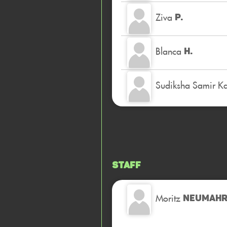
Ziva
P.
Blanca
H.
Sudiksha Samir K
Staff
Moritz
NEUMAH