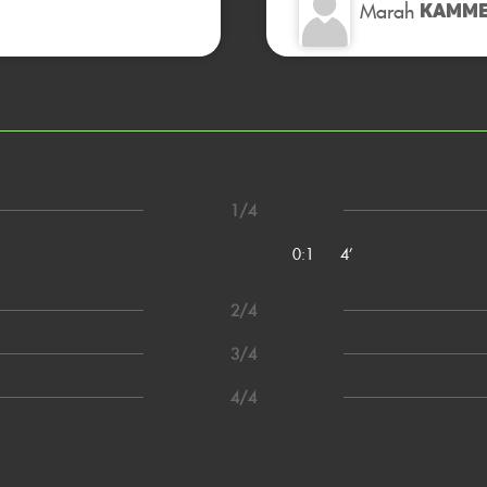
Marah
KAMM
1/4
0:1
4’
2/4
3/4
4/4