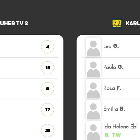
uher TV 2
Karl
Lea
G.
4
Paula
G.
15
Rosa
F.
9
Emilia
B.
17
Ida Helene Ebi
25
K
TW