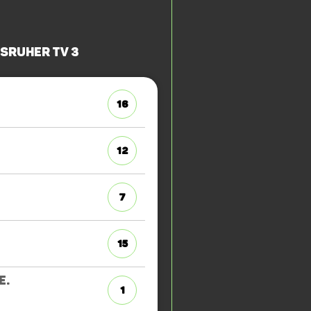
sruher TV 3
16
12
7
15
E.
1