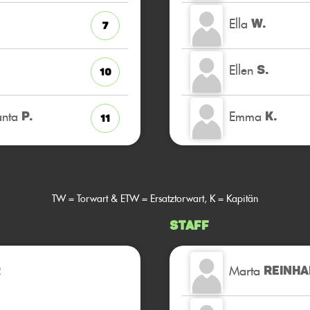
Ella
W.
7
Ellen
S.
10
anta
Emma
P.
K.
11
TW = Torwart & ETW = Ersatztorwart, K = Kapitän
Staff
Marta
R
REINH