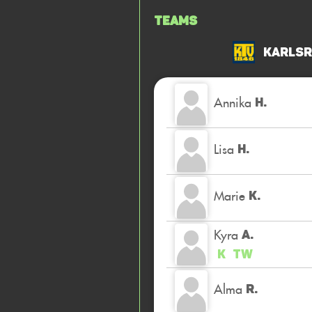
Teams
Karlsr
Annika
H.
Lisa
H.
Marie
K.
Kyra
A.
K
TW
Alma
R.