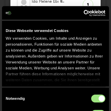
Ida Helene Ebi
E.
1
K
TW
Ellen
S.
8
Diese Webseite verwendet Cookies
Emma
K.
14
Wir verwenden Cookies, um Inhalte und Anzeigen zu
personalisieren, Funktionen für soziale Medien anbieten
zu können und die Zugriffe auf unsere Website zu
analysieren. Außerdem geben wir Informationen zu Ihrer
Verwendung unserer Website an unsere Partner für
Staff
soziale Medien, Werbung und Analysen weiter. Unsere
Partner führen diese Informationen möglicherweise mit
weiteren Daten zusammen, die Sie ihnen bereitgestellt
Moritz
NEUMAHR
haben oder die sie im Rahmen Ihrer Nutzung der Dienste
gesammelt haben.
Einwilligungsauswahl
Notwendig