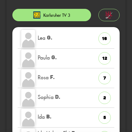
Karlsruher TV 3
Lea
G.
16
Paula
G.
12
Rosa
F.
7
Sophia
D.
2
Ida
B.
5