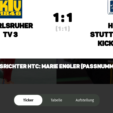
1 : 1
rlsruher
H
( 1 : 1 )
TV 3
Stutt
Kick
srichter HTC: Marie Engler (Passnumme
Ticker
Tabelle
Aufstellung