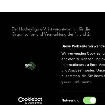
Der Hockeyliga e.V. ist verantwortlich für die
Organisation und Vermarktung der 1. und 2.
Hockey-Bundesligen auf dem Feld und in der
Halle. Insgesamt sind über 60 Vereine unter dem
Diese Webseite verwende
Dach der Hockeyliga organisiert, sowohl im
Wir verwenden Cookies, um
Herren als auch im Damen Bereich.
anbieten zu können und di
Informationen zu Ihrer Ve
und Analysen weiter. Unse
zusammen, die Sie ihnen b
gesammelt haben.
Einwilligungsauswahl
Notwendig