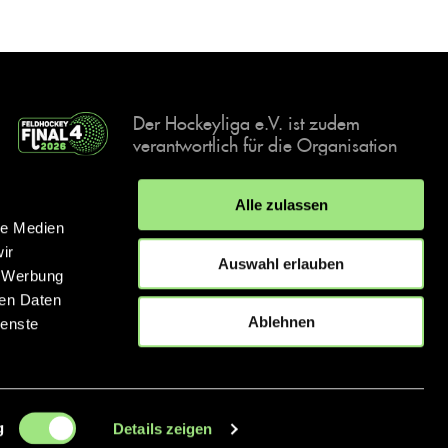
Der Hockeyliga e.V. ist zudem
verantwortlich für die Organisation
und Durchführung der Final4
Events, der deutschen Hockey-
Alle zulassen
Meisterschaften.
le Medien
ir
Auswahl erlauben
, Werbung
ren Daten
IMPRESSUM
DATENSCHUTZERKLÄRUNG
Ablehnen
ienste
© 2026 hockey.de
g
Details zeigen