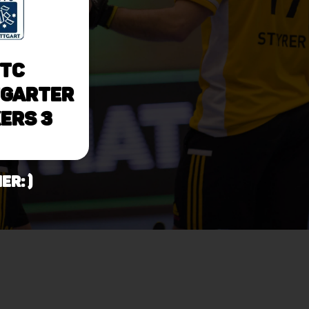
TC
garter
ers 3
r: )