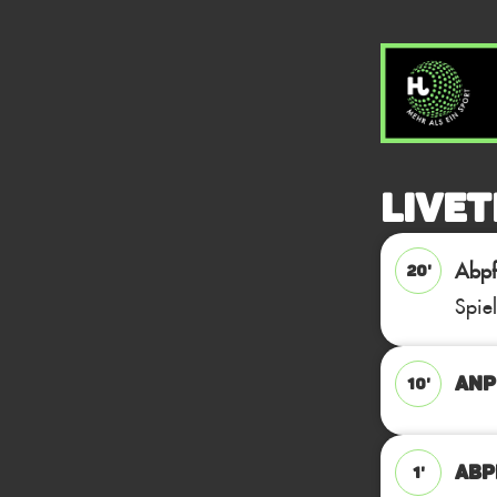
Livet
Abpfi
20'
Spie
ANP
10'
ABPF
1'