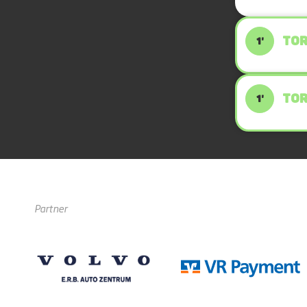
TOR
1'
TOR
1'
Partner