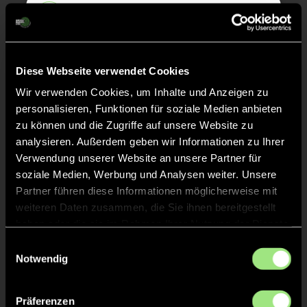
Abpfiff
20'
Spiel beendet
Diese Webseite verwendet Cookies
TOR 2:1, FELDTOR
17'
Wir verwenden Cookies, um Inhalte und Anzeigen zu
personalisieren, Funktionen für soziale Medien anbieten
zu können und die Zugriffe auf unsere Website zu
ANPFIFF 2. Halbzeit
10'
analysieren. Außerdem geben wir Informationen zu Ihrer
Verwendung unserer Website an unsere Partner für
ABPFIFF 1. Halbzeit
10'
soziale Medien, Werbung und Analysen weiter. Unsere
Partner führen diese Informationen möglicherweise mit
weiteren Daten zusammen, die Sie ihnen bereitgestellt
TOR 1:1, FELDTOR
8'
haben oder die sie im Rahmen Ihrer Nutzung der Dienste
gesammelt haben.
Einwilligungsauswahl
Notwendig
TOR 1:0, FELDTOR
7'
Präferenzen