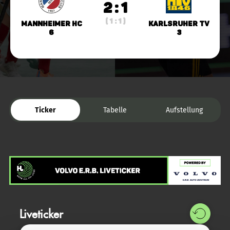
2 : 1
( 1 : 1 )
Mannheimer HC
Karlsruher TV
6
3
Ticker
Tabelle
Aufstellung
Liveticker