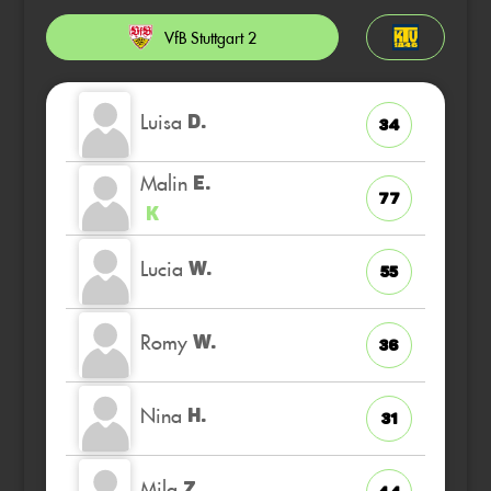
VfB Stuttgart 2
Luisa
D.
34
Malin
E.
77
K
Lucia
W.
55
Romy
W.
36
Nina
H.
31
Mila
Z.