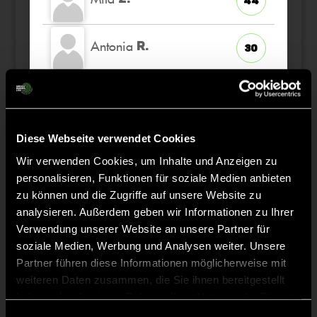
44
Antonia
R.
30
Helena
S.
49
Bruni
Diese Webseite verwendet Cookies
K.
41
Wir verwenden Cookies, um Inhalte und Anzeigen zu
Laura
personalisieren, Funktionen für soziale Medien anbieten
R.
32
zu können und die Zugriffe auf unsere Website zu
TW
analysieren. Außerdem geben wir Informationen zu Ihrer
Verwendung unserer Website an unsere Partner für
soziale Medien, Werbung und Analysen weiter. Unsere
Partner führen diese Informationen möglicherweise mit
Staff
weiteren Daten zusammen, die Sie ihnen bereitgestellt
haben oder die sie im Rahmen Ihrer Nutzung der Dienste
gesammelt haben.