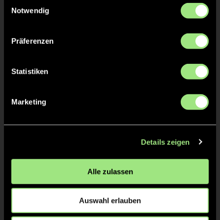
Felix
Einwilligungsauswahl
MAYER
Notwendig
Daniel
BAUDIS
Präferenzen
Inga
WEICHSEL
Statistiken
Marketing
TW = Torwart & ETW = Ersatztorwart, K = Kapitän
Details zeigen
Tore & Karten
Alle zulassen
1/4
Auswahl erlauben
2/4