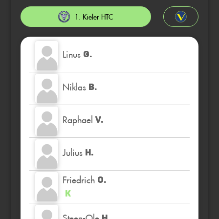
1. Kieler HTC
Linus
G.
Niklas
B.
Raphael
V.
Julius
H.
Friedrich
O.
K
Steen-Ole
H.