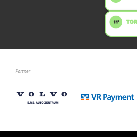
TOR
11'
Partner