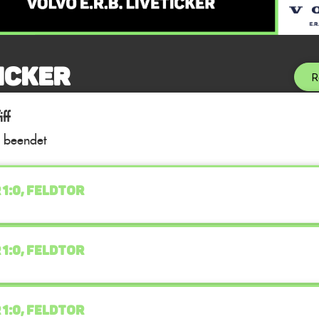
icker
R
ff
l beendet
 1:0, FELDTOR
 1:0, FELDTOR
 1:0, FELDTOR