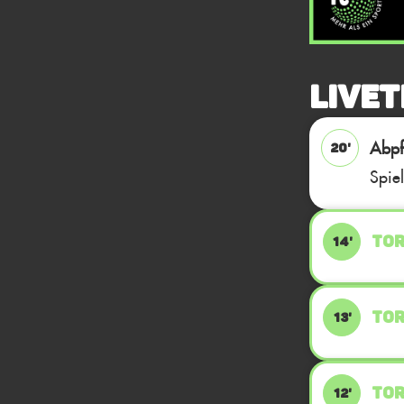
Livet
Abpfi
20'
Spie
TOR
14'
TOR
13'
TOR
12'