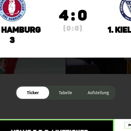
4 : 0
( 0 : 0 )
 Hamburg
1. Ki
3
Ticker
Tabelle
Aufstellung