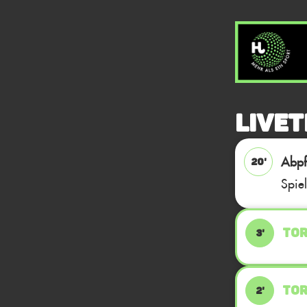
Livet
Abpfi
20'
Spie
TOR
3'
TOR
2'