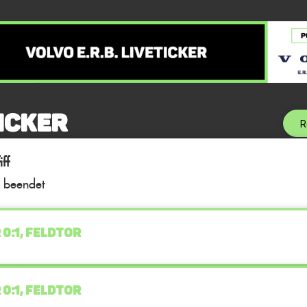
icker
R
ff
l beendet
 0:1, FELDTOR
 0:1, FELDTOR