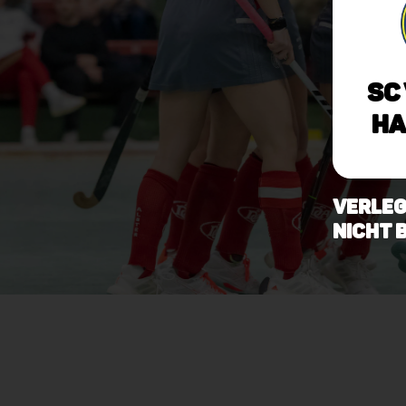
SC
Ha
verlegt
nicht 