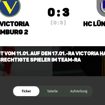
0 : 3
( 0 : 3 )
 Victoria
HC Lün
mburg 2
 vom 11.01. auf den 17.01.-ra Victoria 
brechtigte Spieler im Team-ra
Ticker
Tabelle
Aufstellung