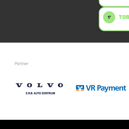
TOR
1'
Partner