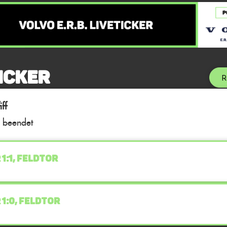
icker
R
ff
l beendet
 1:1, FELDTOR
 1:0, FELDTOR