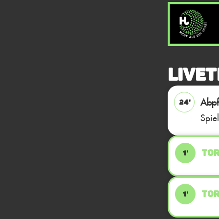
Livet
Abpfi
24'
Spie
TOR
1'
TOR
1'