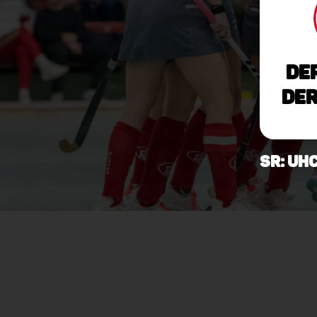
De
der
SR: UH