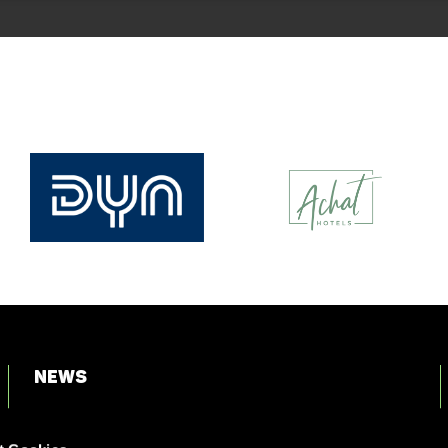
News
Login