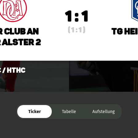
1 : 1
( 1 : 1 )
r Club an
TG He
 Alster 2
C / HTHC
Ticker
Tabelle
Aufstellung