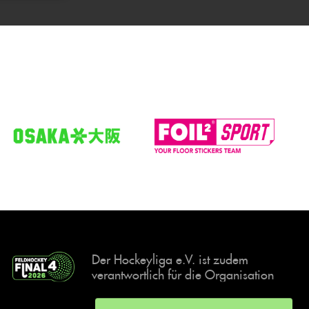
Der Hockeyliga e.V. ist zudem
verantwortlich für die Organisation
und Durchführung der Final4
Events, der deutschen Hockey-