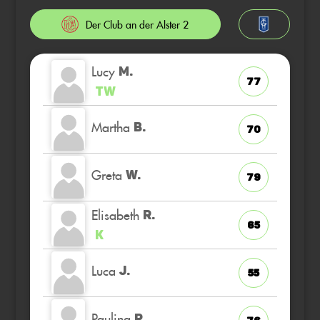
Der Club an der Alster 2
Lucy
M.
77
TW
Martha
B.
70
Greta
W.
79
Elisabeth
R.
65
K
Luca
J.
55
Paulina
P.