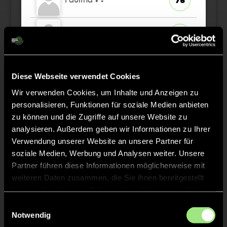
76
Cecilia
V.
83
Emma
W.
57
Diese Webseite verwendet Cookies
Wir verwenden Cookies, um Inhalte und Anzeigen zu
Greta
S.
81
personalisieren, Funktionen für soziale Medien anbieten
zu können und die Zugriffe auf unsere Website zu
analysieren. Außerdem geben wir Informationen zu Ihrer
Verwendung unserer Website an unsere Partner für
soziale Medien, Werbung und Analysen weiter. Unsere
Staff
Partner führen diese Informationen möglicherweise mit
weiteren Daten zusammen, die Sie ihnen bereitgestellt
haben oder die sie im Rahmen Ihrer Nutzung der Dienste
Elisa
JESSEN-PAPAGNA
gesammelt haben.
Einwilligungsauswahl
Notwendig