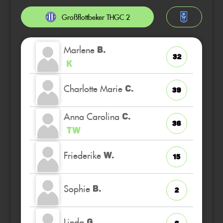
Großflottbeker THGC 2
Marlene
B.
32
K
Charlotte Marie
C.
39
Anna Carolina
C.
36
TW
Friederike
W.
15
Sophie
B.
2
Linda
G.