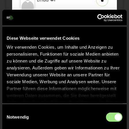
6
Paula
C.
33
Martha
G.
Diese Webseite verwendet Cookies
7
Wir verwenden Cookies, um Inhalte und Anzeigen zu
personalisieren, Funktionen für soziale Medien anbieten
zu können und die Zugriffe auf unsere Website zu
analysieren. Außerdem geben wir Informationen zu Ihrer
Staff
Verwendung unserer Website an unsere Partner für
soziale Medien, Werbung und Analysen weiter. Unsere
Partner führen diese Informationen möglicherweise mit
Russell
GARCIA
weiteren Daten zusammen, die Sie ihnen bereitgestellt
haben oder die sie im Rahmen Ihrer Nutzung der Dienste
gesammelt haben.
Luisa
CICHY
Einwilligungsauswahl
Notwendig