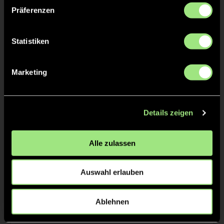
Präferenzen
TW = Torwart & ETW = Ersatztorwart, K = Kapitän
Statistiken
Tore & Karten
Marketing
1/4
0:1
Charlotte B., 3’
Details zeigen
2/4
Alle zulassen
0:2
Helene v., 17’
3/4
Auswahl erlauben
4/4
Ablehnen