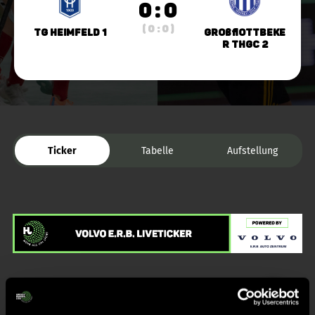
0 : 0
( 0 : 0 )
TG Heimfeld 1
Großflottbeke
r THGC 2
Ticker
Tabelle
Aufstellung
Liveticker