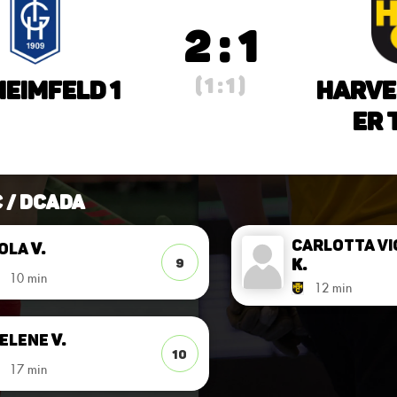
2 : 1
( 1 : 1 )
Heimfeld 1
Harve
er 
C / DCadA
Carlotta Vi
ola
v.
K.
9
10 min
12 min
elene
v.
10
17 min