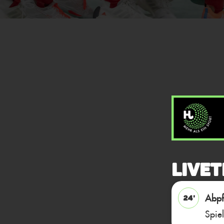
Livet
Abpfi
24'
Spie