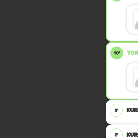
TOR
10'
KUR
3'
KUR
2'