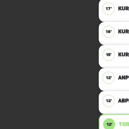
KUR
17'
KUR
16'
KUR
15'
ANP
12'
ABPF
12'
TOR
12'