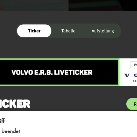
Ticker
Tabelle
Aufstellung
icker
R
ff
l beendet