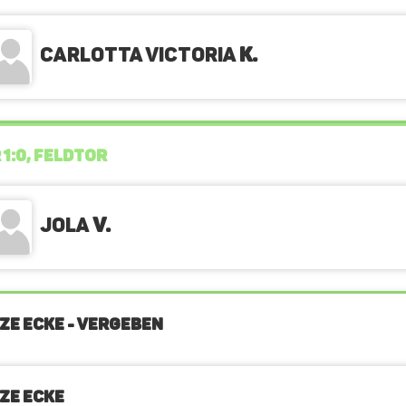
Carlotta Victoria
K.
 1:0, FELDTOR
Jola
v.
ZE ECKE - VERGEBEN
ZE ECKE