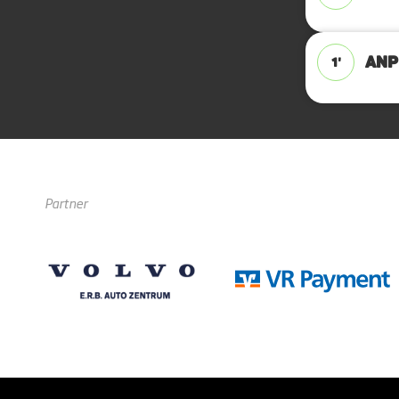
ANPF
1'
Partner