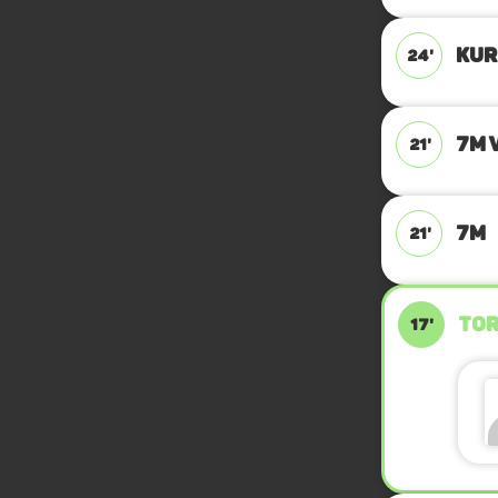
KUR
24'
7M 
21'
7M
21'
TOR
17'