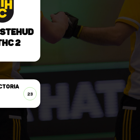
stehud
THC 2
ctoria
23