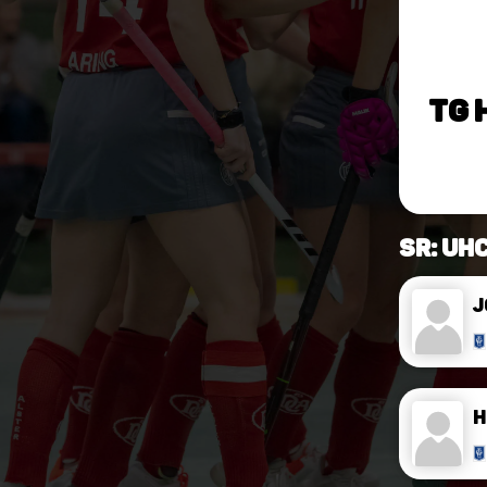
TG 
SR: UH
J
H