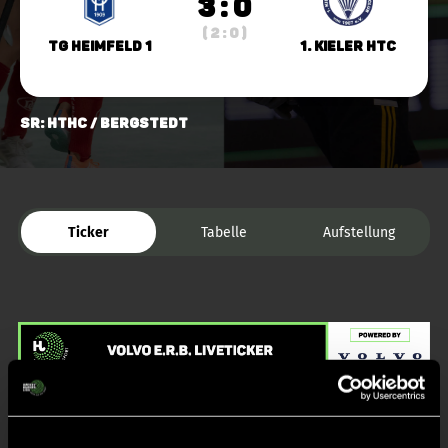
3 : 0
( 2 : 0 )
TG Heimfeld 1
1. Kieler HTC
SR: HTHC / Bergstedt
Ticker
Tabelle
Aufstellung
Liveticker