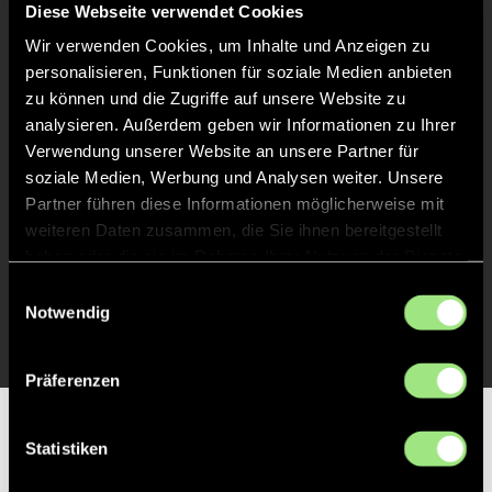
Diese Webseite verwendet Cookies
Abpfiff
Wir verwenden Cookies, um Inhalte und Anzeigen zu
24'
personalisieren, Funktionen für soziale Medien anbieten
Spiel beendet
zu können und die Zugriffe auf unsere Website zu
analysieren. Außerdem geben wir Informationen zu Ihrer
TOR 3:0, FELDTOR
13'
Verwendung unserer Website an unsere Partner für
soziale Medien, Werbung und Analysen weiter. Unsere
Partner führen diese Informationen möglicherweise mit
TOR 2:0, FELDTOR
2'
weiteren Daten zusammen, die Sie ihnen bereitgestellt
haben oder die sie im Rahmen Ihrer Nutzung der Dienste
gesammelt haben.
Einwilligungsauswahl
TOR 1:0, FELDTOR
1'
Notwendig
Präferenzen
Partner
Statistiken