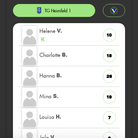
TG Heimfeld 1
Helene
V.
10
K
Charlotte
B.
18
Hanna
B.
26
Mina
S.
19
Louisa
H.
7
Jola
V.