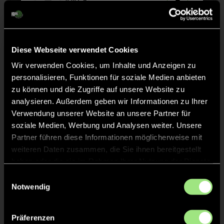
9
Elisa Mia
L.
17
Diese Webseite verwendet Cookies
Greta Emilia
S.
Wir verwenden Cookies, um Inhalte und Anzeigen zu
1
TW
personalisieren, Funktionen für soziale Medien anbieten
zu können und die Zugriffe auf unsere Website zu
Mia
P.
15
analysieren. Außerdem geben wir Informationen zu Ihrer
Verwendung unserer Website an unsere Partner für
soziale Medien, Werbung und Analysen weiter. Unsere
Partner führen diese Informationen möglicherweise mit
weiteren Daten zusammen, die Sie ihnen bereitgestellt
Staff
haben oder die sie im Rahmen Ihrer Nutzung der Dienste
gesammelt haben.
Einwilligungsauswahl
Notwendig
Präferenzen
TW = Torwart & ETW = Ersatztorwart, K = Kapitän