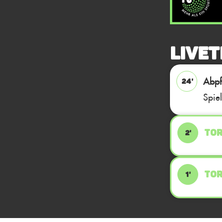
Livet
Abpfi
24'
Spie
TOR
2'
TOR
1'