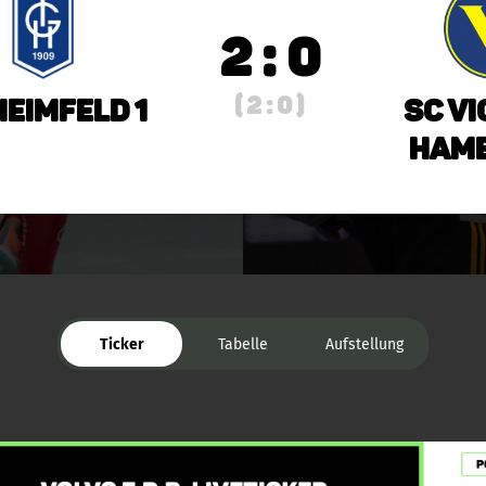
2 : 0
( 2 : 0 )
Heimfeld 1
SC Vi
Hamb
Ticker
Tabelle
Aufstellung