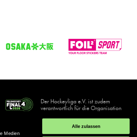
Der Hockeyliga e.V. ist zudem
verantwortlich für die Organisation
und Durchführung der Final4
Events, der deutschen Hockey-
Alle zulassen
Meisterschaften.
le Medien