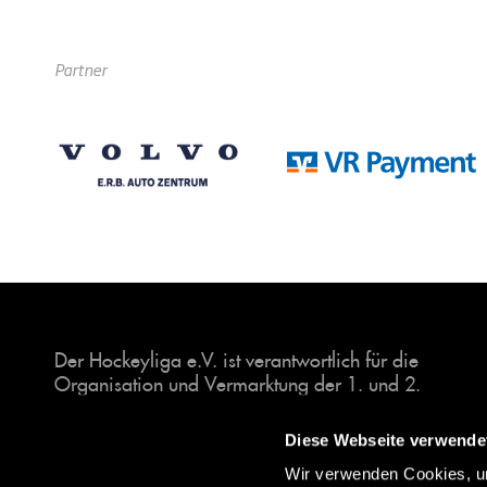
Partner
Der Hockeyliga e.V. ist verantwortlich für die
Organisation und Vermarktung der 1. und 2.
Hockey-Bundesligen auf dem Feld und in der
Halle. Insgesamt sind über 60 Vereine unter dem
Diese Webseite verwende
Dach der Hockeyliga organisiert, sowohl im
Wir verwenden Cookies, um
Herren als auch im Damen Bereich.