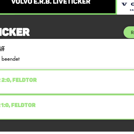
icker
R
ff
l beendet
 2:0, FELDTOR
 1:0, FELDTOR