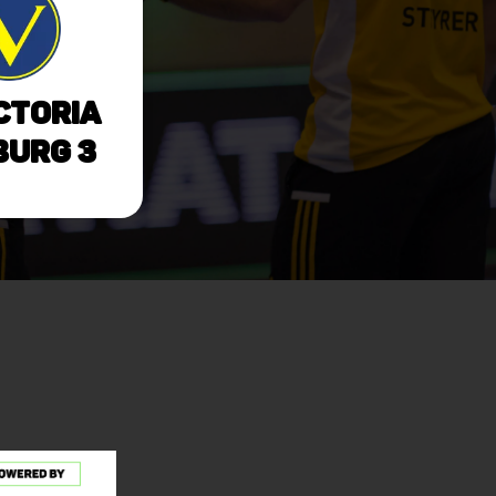
ctoria
urg 3