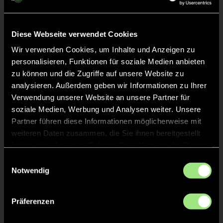
Constanze
W.
3
Diese Webseite verwendet Cookies
Wir verwenden Cookies, um Inhalte und Anzeigen zu
personalisieren, Funktionen für soziale Medien anbieten
zu können und die Zugriffe auf unsere Website zu
TOR 1:1, FELDTOR
13'
analysieren. Außerdem geben wir Informationen zu Ihrer
Verwendung unserer Website an unsere Partner für
soziale Medien, Werbung und Analysen weiter. Unsere
Jola
v.
9
Partner führen diese Informationen möglicherweise mit
weiteren Daten zusammen, die Sie ihnen bereitgestellt
haben oder die sie im Rahmen Ihrer Nutzung der Dienste
gesammelt haben.
Einwilligungsauswahl
ANPFIFF 2. Halbzeit
12'
Notwendig
ABPFIFF 1. Halbzeit
12'
Präferenzen