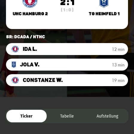
2 : 1
( 1 : 0 )
UHC Hamburg 2
TG Heimfeld 1
SR: DCadA / HTHC
Ida
L.
12 min
Jola
v.
13 min
Constanze
W.
19 min
Ticker
Tabelle
Aufstellung