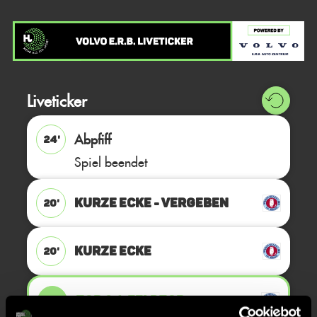
Liveticker
Abpfiff
24'
Spiel beendet
KURZE ECKE - VERGEBEN
20'
KURZE ECKE
20'
TOR 2:1, FELDTOR
19'