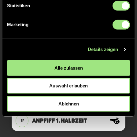
TOR 1:0, KURZE ECKE - TOR
12'
Statistiken
Marketing
Ida
L.
34
Details zeigen
KURZE ECKE
12'
Alle zulassen
KURZE ECKE - VERGEBEN
4'
Auswahl erlauben
KURZE ECKE
4'
Ablehnen
ANPFIFF 1. Halbzeit
1'