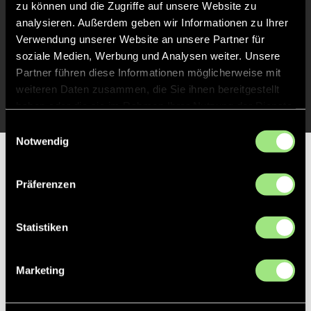
zu können und die Zugriffe auf unsere Website zu
Abpfiff
24'
analysieren. Außerdem geben wir Informationen zu Ihrer
Spiel beendet
Verwendung unserer Website an unsere Partner für
soziale Medien, Werbung und Analysen weiter. Unsere
Partner führen diese Informationen möglicherweise mit
TOR 1:0, FELDTOR
13'
weiteren Daten zusammen, die Sie ihnen bereitgestellt
haben oder die sie im Rahmen Ihrer Nutzung der Dienste
gesammelt haben.
Einwilligungsauswahl
Notwendig
Partner
Präferenzen
Statistiken
Marketing