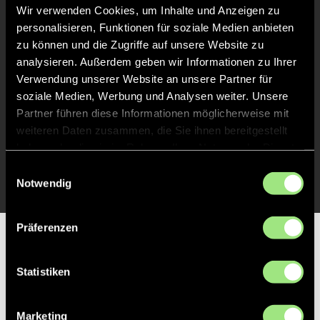
Liveticker
Wir verwenden Cookies, um Inhalte und Anzeigen zu
personalisieren, Funktionen für soziale Medien anbieten
Abpfiff
24'
zu können und die Zugriffe auf unsere Website zu
analysieren. Außerdem geben wir Informationen zu Ihrer
Spiel beendet
Verwendung unserer Website an unsere Partner für
soziale Medien, Werbung und Analysen weiter. Unsere
TOR 1:1, FELDTOR
14'
Partner führen diese Informationen möglicherweise mit
weiteren Daten zusammen, die Sie ihnen bereitgestellt
haben oder die sie im Rahmen Ihrer Nutzung der Dienste
TOR 1:0, FELDTOR
13'
gesammelt haben.
Einwilligungsauswahl
Notwendig
Präferenzen
Partner
Statistiken
Marketing