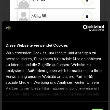
2
Milla
W.
5
Skadi
G.
7
Diese Webseite verwendet Cookies
Luisa
S.
23
Wir verwenden Cookies, um Inhalte und Anzeigen zu
personalisieren, Funktionen für soziale Medien anbieten
Jördis-Meta
L.
zu können und die Zugriffe auf unsere Website zu
1
TW
analysieren. Außerdem geben wir Informationen zu Ihrer
Verwendung unserer Website an unsere Partner für
soziale Medien, Werbung und Analysen weiter. Unsere
Partner führen diese Informationen möglicherweise mit
weiteren Daten zusammen, die Sie ihnen bereitgestellt
Staff
haben oder die sie im Rahmen Ihrer Nutzung der Dienste
gesammelt haben.
Einwilligungsauswahl