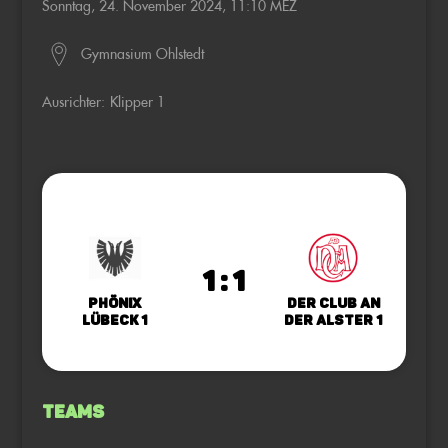
Sonntag, 24. November 2024, 11:10 MEZ
Gymnasium Ohlstedt
Ausrichter:
Klipper 1
1 : 1
Phönix
Der Club an
Lübeck 1
der Alster 1
Teams