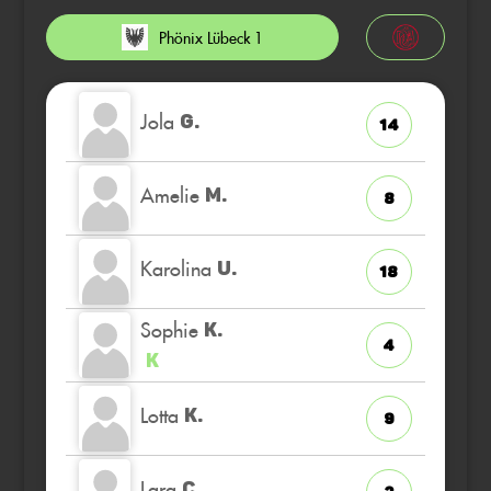
Phönix Lübeck 1
Jola
G.
14
Amelie
M.
8
Karolina
U.
18
Sophie
K.
4
K
Lotta
K.
9
Lara
C.