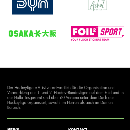
Der Hockeyliga e.V. ist verantwortlich für die Organisation und
Vermarktung der 1. und 2. Hockey-Bundesligen auf dem Feld und in
der Halle. Insgesamt sind über 60 Vereine unter dem Dach der
Hockeyliga organisiert, sowohl im Herren als auch im Damen
Bereich.
News
Kontakt