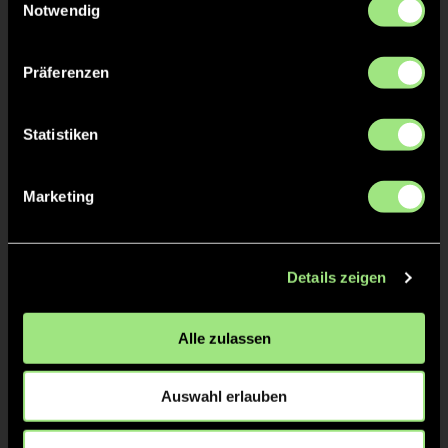
Fredrik
SUJDA
Notwendig
Oliver
WESTE
Präferenzen
Statistiken
TW = Torwart & ETW = Ersatztorwart, K = Kapitän
Marketing
Tore & Karten
Details zeigen
1/4
2/4
Alle zulassen
1:0
13’
1:1
14’
Auswahl erlauben
3/4