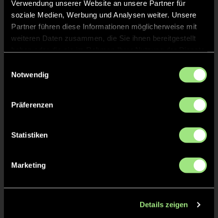
Verwendung unserer Website an unsere Partner für
soziale Medien, Werbung und Analysen weiter. Unsere
Partner führen diese Informationen möglicherweise mit
Staff
weiteren Daten zusammen, die Sie ihnen bereitgestellt
haben oder die sie im Rahmen Ihrer Nutzung der Dienste
gesammelt haben.
Einwilligungsauswahl
Malte
PINGEL
Notwendig
Paul
SENDKER
Präferenzen
Andrea
JANY
Statistiken
Stefan
SCHULDT
Marketing
Details zeigen