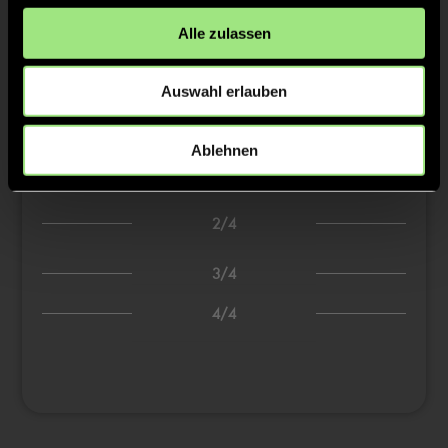
TW = Torwart & ETW = Ersatztorwart, K = Kapitän
Alle zulassen
Tore & Karten
Auswahl erlauben
1/4
Ablehnen
0:1
Line J., 8’
2/4
3/4
4/4