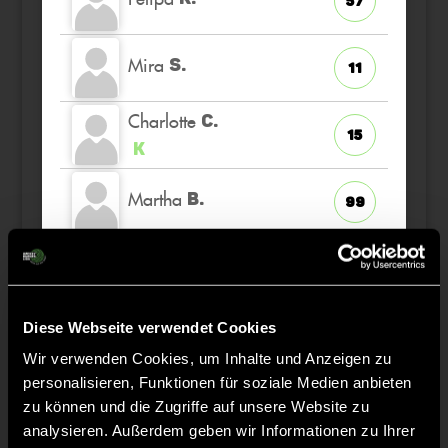
57
Mira
S.
11
Charlotte
C.
15
K
Martha
B.
99
Paulina
R.
7
Diese Webseite verwendet Cookies
Mathilda
C.
31
Wir verwenden Cookies, um Inhalte und Anzeigen zu
personalisieren, Funktionen für soziale Medien anbieten
Mila
N.
1
zu können und die Zugriffe auf unsere Website zu
TW
analysieren. Außerdem geben wir Informationen zu Ihrer