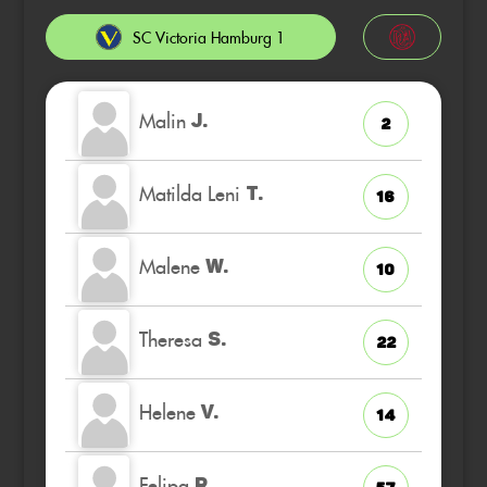
SC Victoria Hamburg 1
Malin
J.
2
Matilda Leni
T.
16
Malene
W.
10
Theresa
S.
22
Helene
V.
14
Felipa
R.