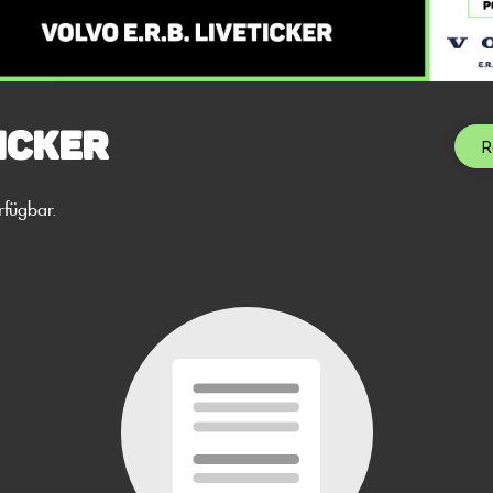
icker
R
rfügbar.