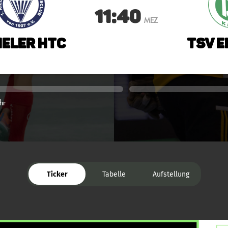
11:40
MEZ
Kieler HTC
TSV E
hr
Ticker
Tabelle
Aufstellung