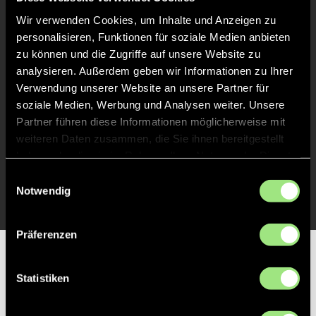
Abpfiff
30'
Wir verwenden Cookies, um Inhalte und Anzeigen zu
Spiel beendet
personalisieren, Funktionen für soziale Medien anbieten
zu können und die Zugriffe auf unsere Website zu
analysieren. Außerdem geben wir Informationen zu Ihrer
TOR 3:0, FELDTOR
16'
Verwendung unserer Website an unsere Partner für
soziale Medien, Werbung und Analysen weiter. Unsere
Partner führen diese Informationen möglicherweise mit
TOR 2:0, FELDTOR
2'
weiteren Daten zusammen, die Sie ihnen bereitgestellt
haben oder die sie im Rahmen Ihrer Nutzung der Dienste
gesammelt haben.
TOR 1:0, FELDTOR
Einwilligungsauswahl
1'
Notwendig
Präferenzen
Partner
Statistiken