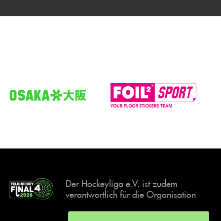
Der Hockeyliga e.V. ist zudem
verantwortlich für die Organisation
und Durchführung der Final4
Events, der deutschen Hockey-