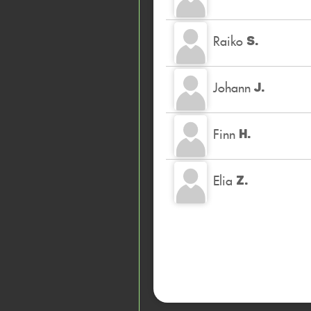
Raiko
S.
Johann
J.
Finn
H.
Elia
Z.