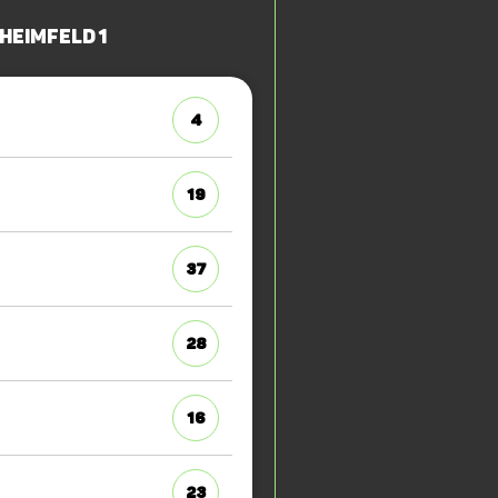
 Heimfeld 1
4
19
37
28
16
23