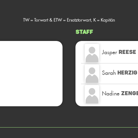
TW = Torwart & ETW = Ersatztorwart, K = Kapitän
Staff
Jasper
REESE
Sarah
HERZIG
Nadine
ZENG