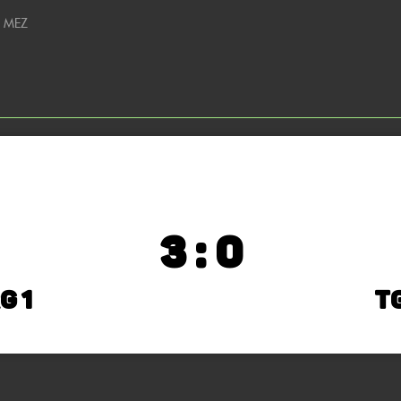
0 MEZ
3 : 0
g 1
TG