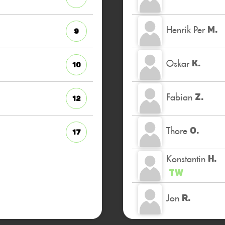
Henrik Per
M.
9
Oskar
K.
10
Fabian
Z.
12
Thore
O.
17
Konstantin
H.
TW
Jon
R.