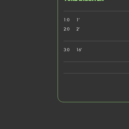
1:0
1’
2:0
2’
3:0
16’