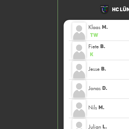
HC Lü
Klaas
M.
TW
Fiete
B.
K
Jesse
B.
Jonas
D.
Nils
M.
Julian
L.