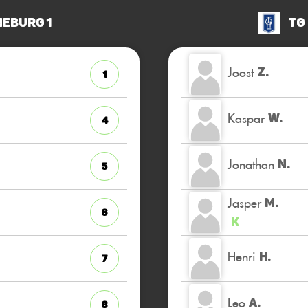
neburg 1
TG
Joost
Z.
1
Kaspar
W.
4
Jonathan
N.
5
Jasper
M.
6
K
Henri
H.
7
Leo
A.
8