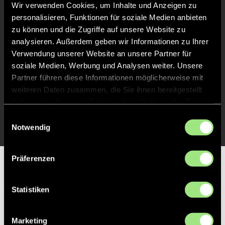
Spiel beendet
Wir verwenden Cookies, um Inhalte und Anzeigen zu
personalisieren, Funktionen für soziale Medien anbieten
zu können und die Zugriffe auf unsere Website zu
TOR 1:1, FELDTOR
36'
analysieren. Außerdem geben wir Informationen zu Ihrer
Verwendung unserer Website an unsere Partner für
soziale Medien, Werbung und Analysen weiter. Unsere
TOR 2:1, FELDTOR
35'
Partner führen diese Informationen möglicherweise mit
weiteren Daten zusammen, die Sie ihnen bereitgestellt
haben oder die sie im Rahmen Ihrer Nutzung der Dienste
TOR 1:0, FELDTOR
1'
gesammelt haben.
Einwilligungsauswahl
Notwendig
Präferenzen
Partner
Statistiken
Marketing