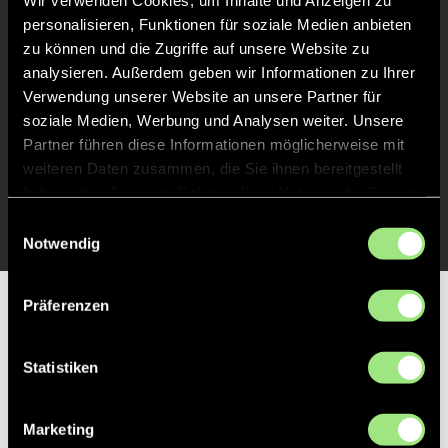
Wir verwenden Cookies, um Inhalte und Anzeigen zu
personalisieren, Funktionen für soziale Medien anbieten
Abpfiff
30'
zu können und die Zugriffe auf unsere Website zu
Spiel beendet
analysieren. Außerdem geben wir Informationen zu Ihrer
Verwendung unserer Website an unsere Partner für
soziale Medien, Werbung und Analysen weiter. Unsere
TOR 0:2, FELDTOR
35'
Partner führen diese Informationen möglicherweise mit
weiteren Daten zusammen, die Sie ihnen bereitgestellt
haben oder die sie im Rahmen Ihrer Nutzung der Dienste
TOR 0:1, FELDTOR
25'
gesammelt haben.
Einwilligungsauswahl
Notwendig
Präferenzen
Partner
Statistiken
Marketing