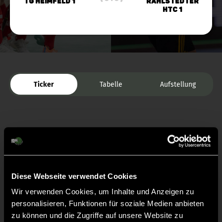
TG Heimfeld 1
Rahlstedter
HTC 1
Ticker
Tabelle
Aufstellung
Diese Webseite verwendet Cookies
Liveticker
Wir verwenden Cookies, um Inhalte und Anzeigen zu
personalisieren, Funktionen für soziale Medien anbieten
Abpfiff
30'
zu können und die Zugriffe auf unsere Website zu