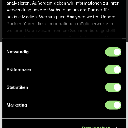
Spiel beendet
analysieren. Außerdem geben wir Informationen zu Ihrer
Verwendung unserer Website an unsere Partner für
soziale Medien, Werbung und Analysen weiter. Unsere
TOR 0:1, FELDTOR
16'
Partner führen diese Informationen möglicherweise mit
weiteren Daten zusammen, die Sie ihnen bereitgestellt
haben oder die sie im Rahmen Ihrer Nutzung der Dienste
gesammelt haben.
Einwilligungsauswahl
Notwendig
Partner
Präferenzen
Statistiken
Marketing