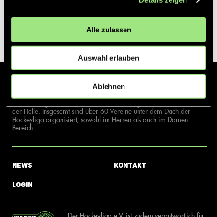
Details zeigen
Alle zulassen
Auswahl erlauben
Ablehnen
Der Hockeyliga e.V. ist verantwortlich für die Organisation und
Vermarktung der 1. und 2. Hockey-Bundesligen auf dem Feld und in
der Halle. Insgesamt sind über 60 Vereine unter dem Dach der
Hockeyliga organisiert, sowohl im Herren als auch im Damen
Bereich.
News
Kontakt
Login
Der Hockeyliga e.V. ist zudem verantwortlich für