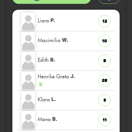
Liara
P.
12
Maximilia
W.
10
Edith
B.
8
Henrike Greta
J.
28
K
Klara
L.
3
Mana
B.
11