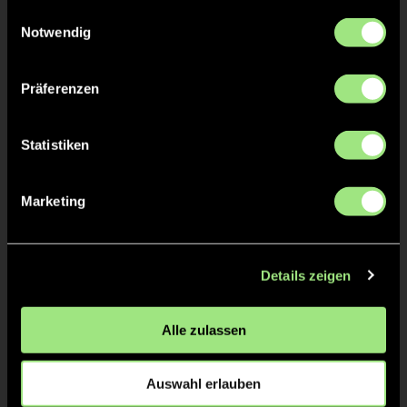
gesammelt haben.
Einwilligungsauswahl
Notwendig
TW = Torwart & ETW = Ersatztorwart, K = Kapitän
Präferenzen
Tore & Karten
Statistiken
1/4
1:0
1’
Marketing
2:0
2’
3:0
3’
Details zeigen
4:0
4’
5:0
5’
Alle zulassen
2/4
6:0
26’
Auswahl erlauben
7:0
27’