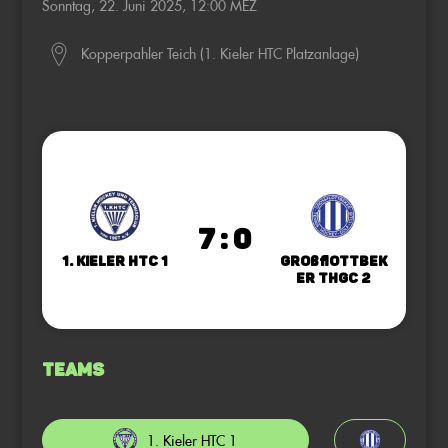
Sonntag, 22. Juni 2025, 12:00 MEZ
Kopperpahler Teich (1. Kieler HTC Platzanlage)
7 : 0
1. Kieler HTC 1
Großflottbek
er THGC 2
Teams
1. Kieler HTC 1