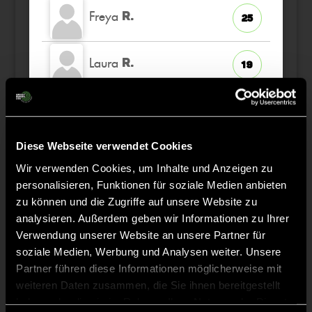
Freya
R.
25
Laura
R.
19
Carlotta
N.
23
Samira
Diese Webseite verwendet Cookies
M.
20
TW
Wir verwenden Cookies, um Inhalte und Anzeigen zu
personalisieren, Funktionen für soziale Medien anbieten
zu können und die Zugriffe auf unsere Website zu
analysieren. Außerdem geben wir Informationen zu Ihrer
Verwendung unserer Website an unsere Partner für
Staff
soziale Medien, Werbung und Analysen weiter. Unsere
Partner führen diese Informationen möglicherweise mit
Manuel
WALTENBERG
weiteren Daten zusammen, die Sie ihnen bereitgestellt
haben oder die sie im Rahmen Ihrer Nutzung der Dienste