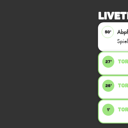
Livet
Abpfi
50'
Spie
TOR
27'
TOR
26'
TOR
1'