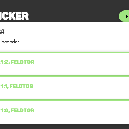
icker
R
ff
l beendet
 1:2, FELDTOR
 1:1, FELDTOR
 1:0, FELDTOR