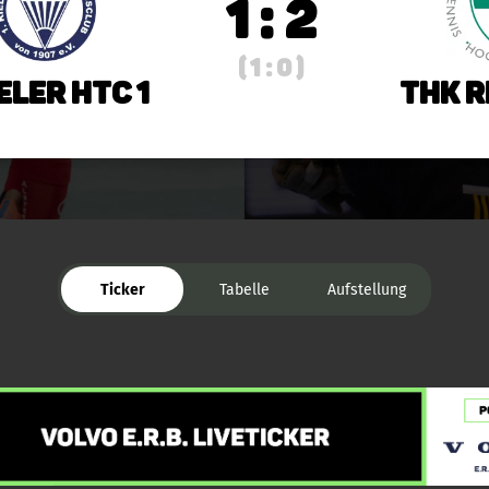
1 : 2
( 1 : 0 )
ieler HTC 1
THK R
Ticker
Tabelle
Aufstellung