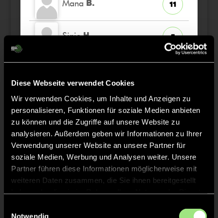
Mana
B.
11
Sinje
H.
5
Freya
R.
25
Diese Webseite verwendet Cookies
Wir verwenden Cookies, um Inhalte und Anzeigen zu
Laura
R.
19
personalisieren, Funktionen für soziale Medien anbieten
zu können und die Zugriffe auf unsere Website zu
Samira
M.
analysieren. Außerdem geben wir Informationen zu Ihrer
20
TW
Verwendung unserer Website an unsere Partner für
soziale Medien, Werbung und Analysen weiter. Unsere
Partner führen diese Informationen möglicherweise mit
weiteren Daten zusammen, die Sie ihnen bereitgestellt
Staff
haben oder die sie im Rahmen Ihrer Nutzung der Dienste
gesammelt haben.
Einwilligungsauswahl
Notwendig