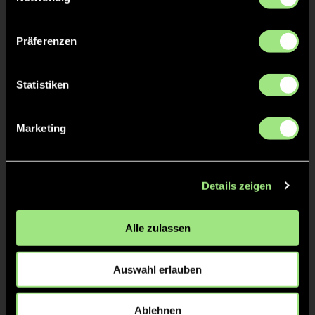
Manuel
WALTENBERG
Präferenzen
Statistiken
TW = Torwart & ETW = Ersatztorwart, K = Kapitän
Marketing
Tore & Karten
1/4
1:0
1’
Details zeigen
2/4
Alle zulassen
1:1
26’
1:2
27’
Auswahl erlauben
3/4
Ablehnen