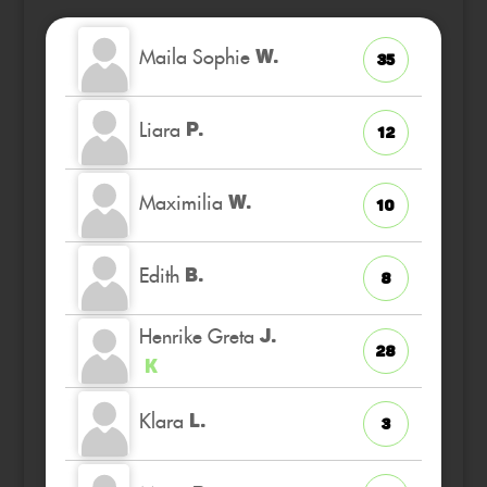
Maila Sophie
W.
35
Liara
P.
12
Maximilia
W.
10
Edith
B.
8
Henrike Greta
J.
28
K
Klara
L.
3