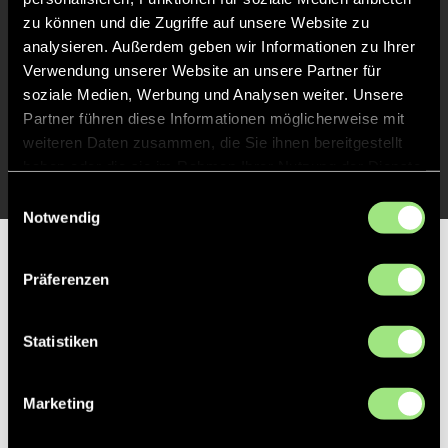
Spiel beendet
zu können und die Zugriffe auf unsere Website zu
analysieren. Außerdem geben wir Informationen zu Ihrer
TOR 1:0, FELDTOR
Verwendung unserer Website an unsere Partner für
27'
soziale Medien, Werbung und Analysen weiter. Unsere
Partner führen diese Informationen möglicherweise mit
TOR 1:0, FELDTOR
weiteren Daten zusammen, die Sie ihnen bereitgestellt
26'
haben oder die sie im Rahmen Ihrer Nutzung der Dienste
gesammelt haben.
Einwilligungsauswahl
Notwendig
Partner
Präferenzen
Statistiken
Marketing