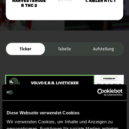
Harvestehude
1. Kieler HTC 1
r THC 2
Ticker
Tabelle
Aufstellung
Liveticker
Diese Webseite verwendet Cookies
Wir verwenden Cookies, um Inhalte und Anzeigen zu
Abpfiff
50'
personalisieren, Funktionen für soziale Medien anbieten