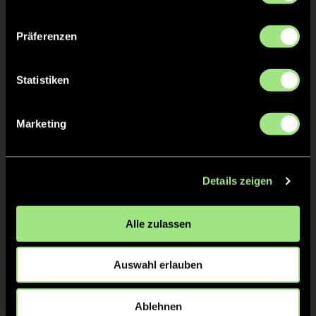
Sidney
LUND
Präferenzen
Statistiken
TW = Torwart & ETW = Ersatztorwart, K = Kapitän
Marketing
Tore & Karten
1/4
Details zeigen
2/4
Alle zulassen
1:0
26’
1:0
27’
Auswahl erlauben
3/4
4/4
Ablehnen