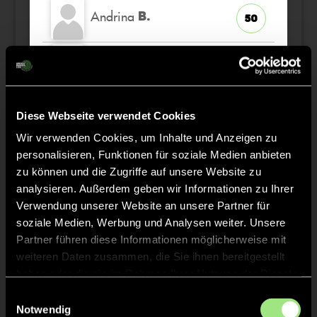
Andrina
B.
50
Leni-Ava
V.
1
TW
Victoria
M.
28
Diese Webseite verwendet Cookies
Wir verwenden Cookies, um Inhalte und Anzeigen zu
personalisieren, Funktionen für soziale Medien anbieten
Helene
K.
30
zu können und die Zugriffe auf unsere Website zu
analysieren. Außerdem geben wir Informationen zu Ihrer
Ida Teresa
R.
Verwendung unserer Website an unsere Partner für
2
soziale Medien, Werbung und Analysen weiter. Unsere
Partner führen diese Informationen möglicherweise mit
weiteren Daten zusammen, die Sie ihnen bereitgestellt
haben oder die sie im Rahmen Ihrer Nutzung der Dienste
Staff
gesammelt haben.
Einwilligungsauswahl
Notwendig