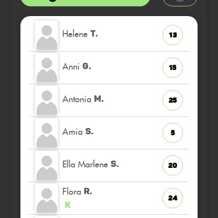
Helene
T.
13
Anni
G.
15
Antonia
M.
25
Amia
S.
5
Ella Marlene
S.
20
Flora
R.
24
K