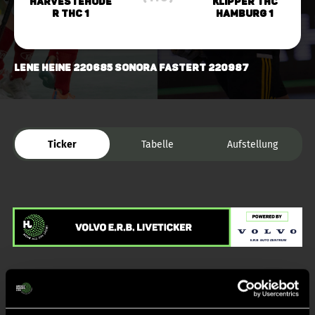
Harvestehude
Klipper THC
r THC 1
Hamburg 1
Lene Heine 220685 Sonora Fastert 220987
Ticker
Tabelle
Aufstellung
Liveticker