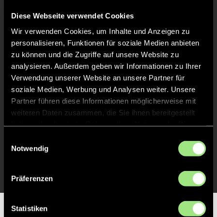
Abpfiff
60'
Diese Webseite verwendet Cookies
Spiel beendet
Wir verwenden Cookies, um Inhalte und Anzeigen zu
personalisieren, Funktionen für soziale Medien anbieten
TOR 2:0, FELDTOR
33'
zu können und die Zugriffe auf unsere Website zu
analysieren. Außerdem geben wir Informationen zu Ihrer
Verwendung unserer Website an unsere Partner für
TOR 2:0, FELDTOR
32'
soziale Medien, Werbung und Analysen weiter. Unsere
Partner führen diese Informationen möglicherweise mit
weiteren Daten zusammen, die Sie ihnen bereitgestellt
TOR 1:1, FELDTOR
31'
haben oder die sie im Rahmen Ihrer Nutzung der Dienste
gesammelt haben.
Einwilligungsauswahl
Notwendig
TOR 1:0, FELDTOR
1'
Präferenzen
Statistiken
Partner