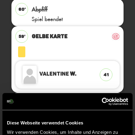
Abpfiff
60'
Spiel beendet
GELBE KARTE
59'
Valentine
W.
41
GRÜNE KARTE
53'
Diese Webseite verwendet Cookies
Wir verwenden Cookies, um Inhalte und Anzeigen zu