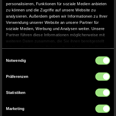
personalisieren, Funktionen für soziale Medien anbieten
Valentine
W.
41
zu können und die Zugriffe auf unsere Website zu
analysieren. Außerdem geben wir Informationen zu Ihrer
Verwendung unserer Website an unsere Partner für
soziale Medien, Werbung und Analysen weiter. Unsere
GELBE KARTE
52'
Partner führen diese Informationen möglicherweise mit
weiteren Daten zusammen, die Sie ihnen bereitgestellt
haben oder die sie im Rahmen Ihrer Nutzung der Dienste
gesammelt haben.
Einwilligungsauswahl
Notwendig
Björn
G.
Präferenzen
TOR 2:3, FELDTOR
46'
Statistiken
TOR 2:2, FELDTOR
31'
Marketing