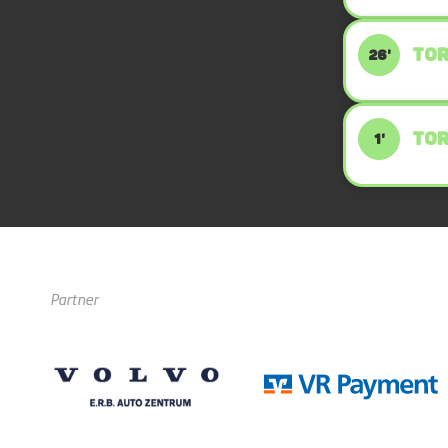
TOR
26'
TOR
1'
Partner