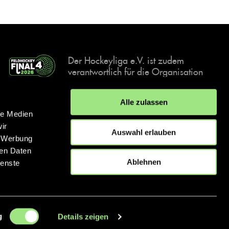
Der Hockeyliga e.V. ist zudem
verantwortlich für die Organisation
und Durchführung der Final4
Events, der deutschen Hockey-
Alle zulassen
Meisterschaften.
le Medien
ir
Auswahl erlauben
, Werbung
ren Daten
IMPRESSUM
DATENSCHUTZERKLÄRUNG
Ablehnen
ienste
© 2026 hockey.de
g
Details zeigen