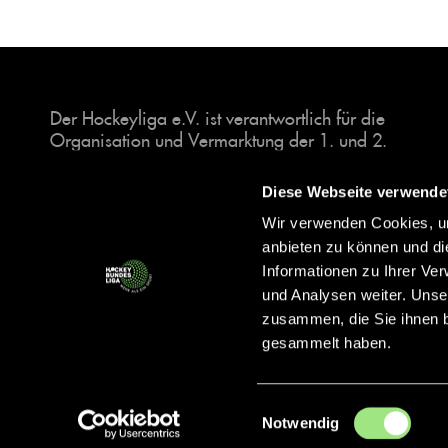
Der Hockeyliga e.V. ist verantwortlich für die
Organisation und Vermarktung der 1. und 2.
Hockey-Bundesligen auf dem Feld und in der
Halle. Insgesamt sind über 60 Vereine unter dem
Diese Webseite verwende
Dach der Hockeyliga organisiert, sowohl im
Wir verwenden Cookies, um
Herren als auch im Damen Bereich.
anbieten zu können und di
Informationen zu Ihrer Ve
und Analysen weiter. Unse
zusammen, die Sie ihnen b
gesammelt haben.
Einwilligungsauswahl
Notwendig