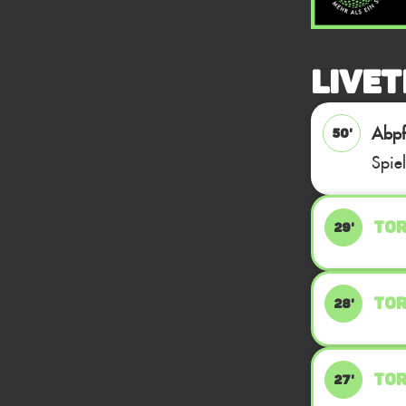
Livet
Abpfi
50'
Spie
TOR
29'
TOR
28'
TOR
27'