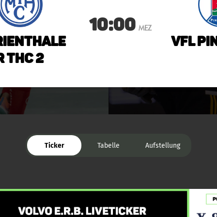
10:00
MEZ
ienthale
VfL Pi
r THC 2
Ticker
Tabelle
Aufstellung