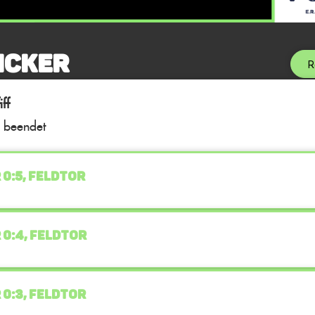
icker
R
ff
l beendet
 0:5, FELDTOR
 0:4, FELDTOR
 0:3, FELDTOR