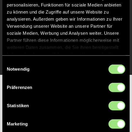
Abpfiff
50'
personalisieren, Funktionen für soziale Medien anbieten
zu können und die Zugriffe auf unsere Website zu
Spiel beendet
analysieren. Außerdem geben wir Informationen zu Ihrer
Verwendung unserer Website an unsere Partner für
TOR 0:2, FELDTOR
27'
soziale Medien, Werbung und Analysen weiter. Unsere
Partner führen diese Informationen möglicherweise mit
weiteren Daten zusammen, die Sie ihnen bereitgestellt
TOR 0:1, FELDTOR
26'
haben oder die sie im Rahmen Ihrer Nutzung der Dienste
gesammelt haben.
Einwilligungsauswahl
Notwendig
Partner
Präferenzen
Statistiken
Marketing