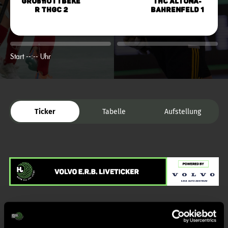
Großflottbeke
THC Altona-
r THGC 2
Bahrenfeld 1
Start --:-- Uhr
Ticker
Tabelle
Aufstellung
Liveticker