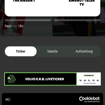
THK Rissen 1
Eimsbütteler
TV
Start --:-- Uhr
Ticker
Tabelle
Aufstellung
Liveticker